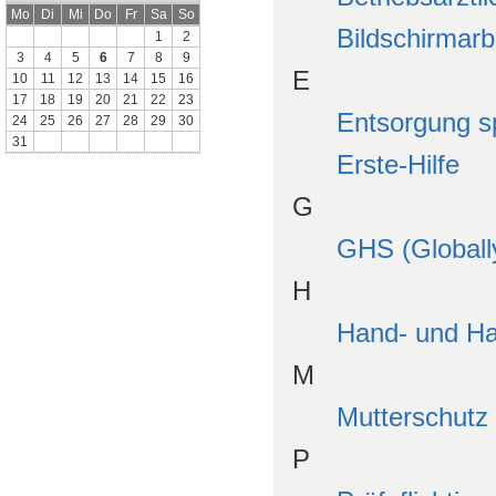
Mo
Di
Mi
Do
Fr
Sa
So
Bildschirmarbe
1
2
3
4
5
6
7
8
9
E
10
11
12
13
14
15
16
17
18
19
20
21
22
23
Entsorgung s
24
25
26
27
28
29
30
31
Erste-Hilfe
G
GHS (Globall
H
Hand- und Ha
M
Mutterschutz
P