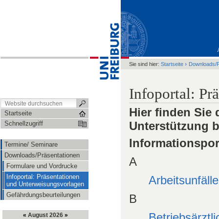
›
Sie sind hier:
Startseite
Downloads/P
Infoportal: P
Hier finden Sie
Startseite
Unterstützung b
Schnellzugriff
Informationspor
Termine/ Seminare
Downloads/Präsentationen
A
Formulare und Vordrucke
Infoportal: Präsentationen
Arbeitsunfälle
und Unterweisungsvorlagen
Gefährdungsbeurteilungen
B
Betriebsärztli
«
August 2026
»